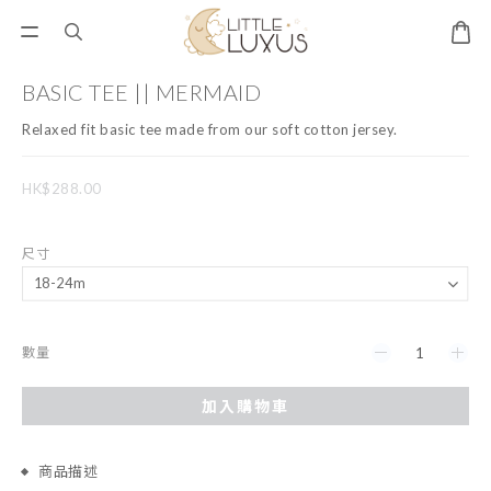
BASIC TEE || MERMAID
Relaxed fit basic tee made from our soft cotton jersey.
HK$288.00
尺寸
數量
加入購物車
商品描述