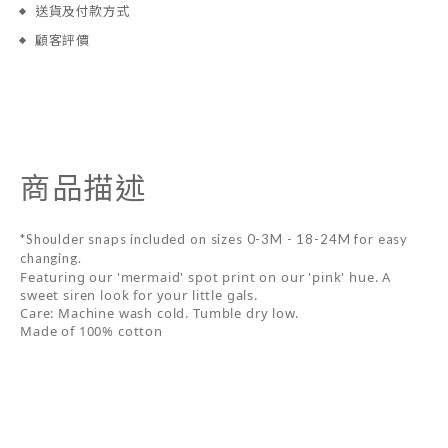
送貨及付款方式
顧客評價
商品描述
*Shoulder snaps included on sizes 0-3M - 18-24M for easy
changing.
Featuring our 'mermaid' spot print on our 'pink' hue. A
sweet siren look for your little gals.
Care: Machine wash cold. Tumble dry low.
Made of 100% cotton