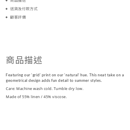
商品描述
送貨及付款方式
顧客評價
商品描述
Featuring our ‘grid’ print on our ‘natural’ hue. This neat take on a
geometrical design adds fun detail to summer styles.
Care: Machine wash cold. Tumble dry low.
Made of 55% linen / 45% viscose.