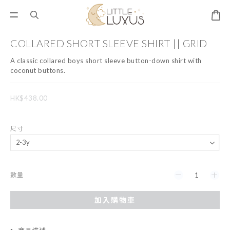
COLLARED SHORT SLEEVE SHIRT || GRID
A classic collared boys short sleeve button-down shirt with 
coconut buttons.
HK$438.00
尺寸
數量
加入購物車