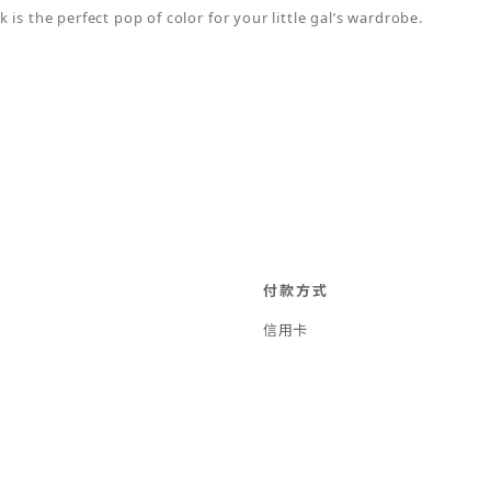
 is the perfect pop of color for your little gal’s wardrobe.
付款方式
信用卡