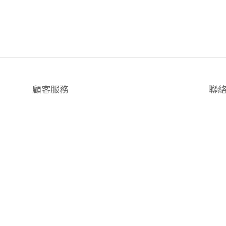
顧客服務
聯
運送政策
+852
換貨政策
我
中環
灣仔
香港
Baby & Kid Lifestyle Store | 2021 © Little LUXUS