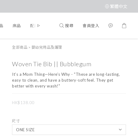
繁體中文
搜尋
會員登入
品
床品
配飾
品牌
全部商品
>
嬰幼兒用品及護理
Woven Tie Bib || Bubblegum
It’s a Mom Thing—Here’s Why - "These are long-lasting, 
easy to clean, and have a buttery-soft feel. They get 
better with every wash!"
HK$138.00
尺寸