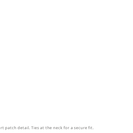
patch detail. Ties at the neck for a secure fit.